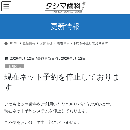
コ
ナ
ン
ビ
テ
ゲ
ン
ー
更新情報
ツ
シ
へ
ョ
ス
ン
HOME
更新情報
お知らせ
現在ネット予約を停止しております
キ
に
ッ
移
プ
動
2026年5月12日
/ 最終更新日時 :
2026年5月12日
お知らせ
現在ネット予約を停止しておりま
す
いつもタシマ歯科をご利用いただきありがとうございます。
現在ネット予約システムを停止しております。
ご不便をおかけして申し訳ございません。